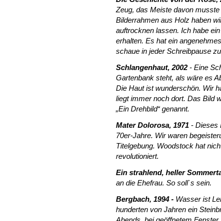
Zeug, das Meiste davon musste e
Bilderrahmen aus Holz haben wir
auftrocknen lassen. Ich habe ei
erhalten. Es hat ein angenehmes
schaue in jeder Schreibpause zur
Schlangenhaut, 2002
- Eine Sc
Gartenbank steht, als wäre es A
Die Haut ist wunderschön. Wir h
liegt immer noch dort. Das Bild wu
„Ein Drehbild“ genannt.
Mater Dolorosa, 1971
- Dieses 
70er-Jahre. Wir waren begeisterun
Titelgebung. Woodstock hat nicht
revolutioniert.
Ein strahlend, heller Sommer
an die Ehefrau. So soll`s sein.
Bergbach, 1994 -
Wasser ist Le
hunderten von Jahren ein Steinb
Abends, bei geöffnetem Fenster,